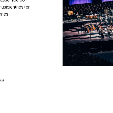
musicien(nes) en
nnes
n
IS