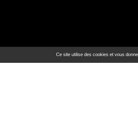
du Label Spectacle n°787
R•cube est titulaire
Ce site utilise des cookies et vous donne