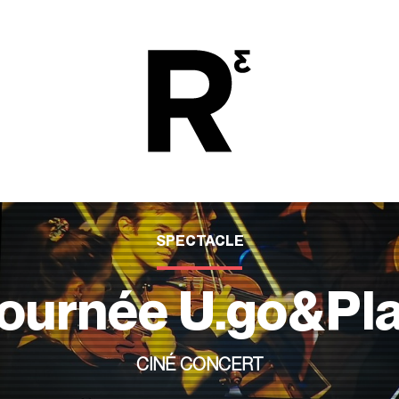
SPECTACLE
ournée U.go&Pl
CINÉ CONCERT