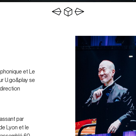
mphonique et Le
ur U.go&play se
direction
passant par
de Lyon et le
 rassemblé 60